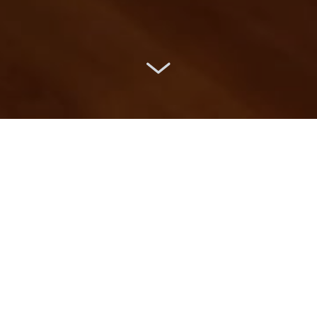
El
Bohemia
es uno de esos
sitios donde tomar un
café
a
media tarde o una
copa
cuando
cae la
noche
, con una amplia y
variada
carta de cafés, batidos,
chocolates, y cócteles
, dónde
puedes escuchar
música en